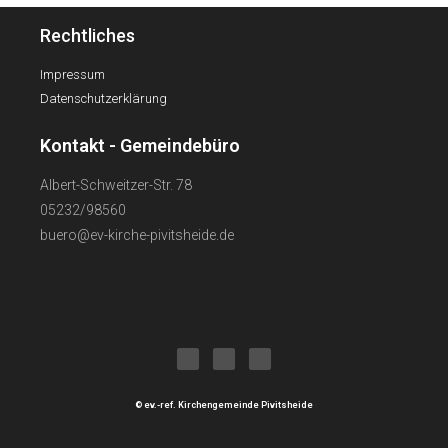
Rechtliches
Impressum
Datenschutzerklärung
Kontakt - Gemeindebüro
Albert-Schweitzer-Str. 78
05232/98560
buero@ev-kirche-pivitsheide.de
© ev.-ref. Kirchengemeinde Pivitsheide