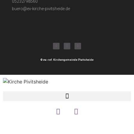
05232/98560
buero@ev-kirche-pivitsheide.de
© ev.-ref. Kirchengemeinde Pivitsheide