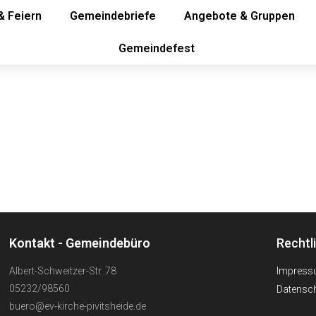
& Feiern
Gemeindebriefe
Angebote & Gruppen
Gemeindefest
r
Kontakt - Gemeindebüro
Rechtl
Albert-Schweitzer-Str. 78
Impres
05232/98560
Datensch
buero@ev-kirche-pivitsheide.de