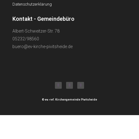
Datenschutzerklärung
Kontakt - Gemeindebüro
Albert-Schweitzer-Str. 78
05232/98560
buero@ev-kirche-pivitsheide.de
© ev.-ref. Kirchengemeinde Pivitsheide