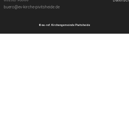
Datensch
buero@ev-kirche-pivitsheide.de
© ev.-ref. Kirchengemeinde Pivitsheide