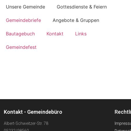
Unsere Gemeinde
Gottesdienste & Feiern
Gemeindebriefe
Angebote & Gruppen
Bautagebuch
Kontakt
Links
Gemeindefest
Kontakt - Gemeindebüro
Rechtl
Albert-Schweitzer-Str. 78
Impres
05232/98560