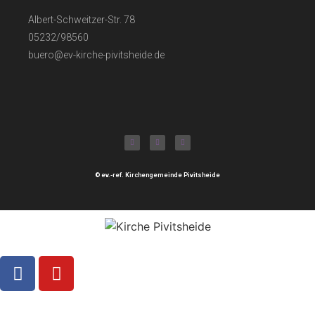
Albert-Schweitzer-Str. 78
05232/98560
buero@ev-kirche-pivitsheide.de
© ev.-ref. Kirchengemeinde Pivitsheide