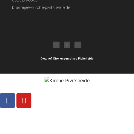
05232/98560
buero@ev-kirche-pivitsheide.de
© ev.-ref. Kirchengemeinde Pivitsheide