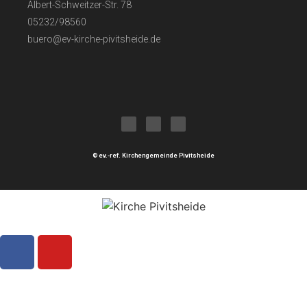
Albert-Schweitzer-Str. 78
05232/98560
buero@ev-kirche-pivitsheide.de
© ev.-ref. Kirchengemeinde Pivitsheide