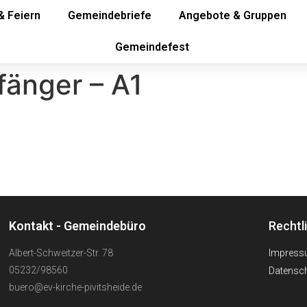
& Feiern
Gemeindebriefe
Angebote & Gruppen
Gemeindefest
fänger – A1
Kontakt - Gemeindebüro
Rechtl
Albert-Schweitzer-Str. 78
Impres
05232/98560
Datensch
buero@ev-kirche-pivitsheide.de