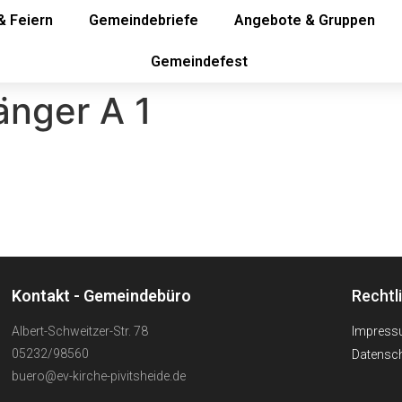
& Feiern
Gemeindebriefe
Angebote & Gruppen
Gemeindefest
änger A 1
Kontakt - Gemeindebüro
Rechtl
Albert-Schweitzer-Str. 78
Impres
05232/98560
Datensch
buero@ev-kirche-pivitsheide.de