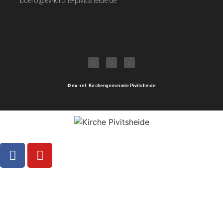
buero@ev-kirche-pivitsheide.de
© ev.-ref. Kirchengemeinde Pivitsheide