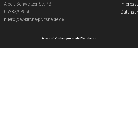
Albert-Schweitzer-Str. 78
Impres
05232/98560
Datensch
buero@ev-kirche-pivitsheide.de
© ev.-ref. Kirchengemeinde Pivitsheide