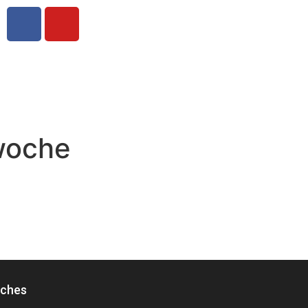
woche
iches