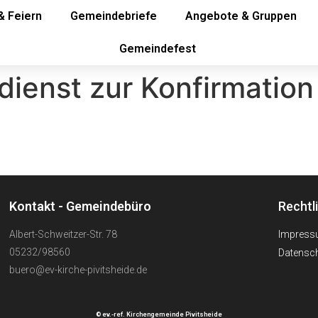
& Feiern
Gemeindebriefe
Angebote & Gruppen
Gemeindefest
ienst zur Konfirmation
Kontakt - Gemeindebüro
Rechtl
Albert-Schweitzer-Str. 78
Impres
05232/98560
Datensch
buero@ev-kirche-pivitsheide.de
© ev.-ref. Kirchengemeinde Pivitsheide